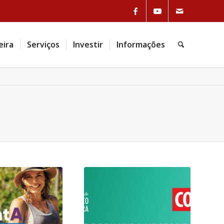
Link to Facebook
Link to Youtube
Link to Mail
eira
Serviços
Investir
Informações
Pesquisa