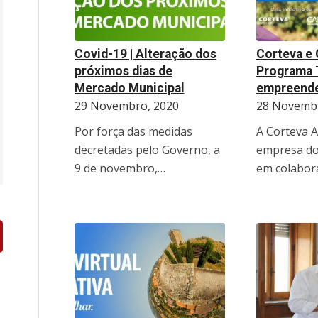
Covid-19 | Alteração dos
Corteva e
próximos dias de
Programa 
Mercado Municipal
empreende
29 Novembro, 2020
28 Novembr
Por força das medidas
A Corteva A
decretadas pelo Governo, a
empresa do 
9 de novembro,…
em colabor