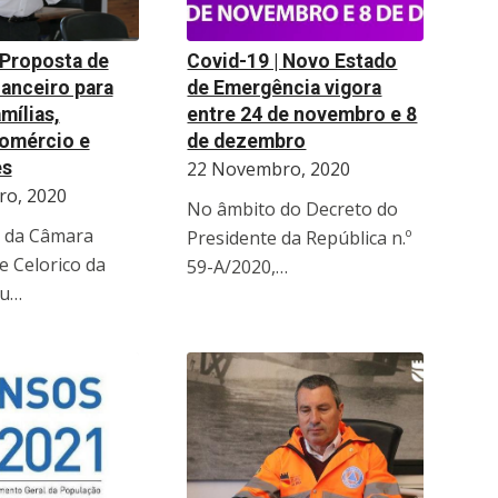
 Proposta de
Covid-19 | Novo Estado
nanceiro para
de Emergência vigora
mílias,
entre 24 de novembro e 8
omércio e
de dezembro
es
22 Novembro, 2020
o, 2020
No âmbito do Decreto do
o da Câmara
Presidente da República n.º
e Celorico da
59-A/2020,…
iu…