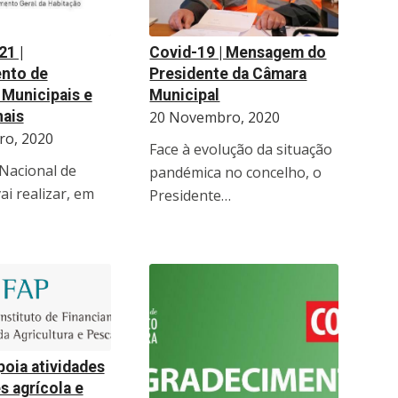
1 |
Covid-19 | Mensagem do
nto de
Presidente da Câmara
Municipais e
Municipal
nais
20 Novembro, 2020
o, 2020
Face à evolução da situação
 Nacional de
pandémica no concelho, o
vai realizar, em
Presidente…
oia atividades
s agrícola e