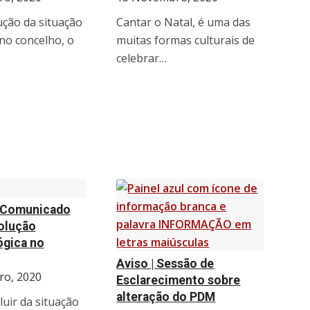
ução da situação
Cantar o Natal, é uma das
no concelho, o
muitas formas culturais de
celebrar…
| Comunicado
olução
ógica no
Aviso | Sessão de
o, 2020
Esclarecimento sobre
alteração do PDM
luir da situação