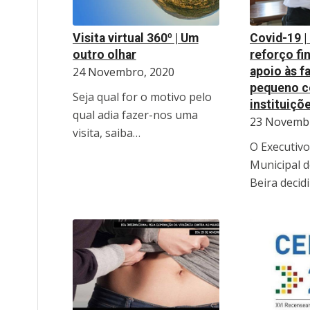
Visita virtual 360º | Um
Covid-19 |
outro olhar
reforço fi
24 Novembro, 2020
apoio às fa
pequeno c
Seja qual for o motivo pelo
instituiçõ
qual adia fazer-nos uma
23 Novembr
visita, saiba…
O Executiv
Municipal d
Beira decid