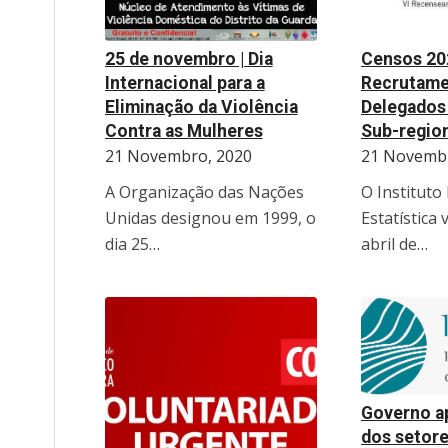
25 de novembro | Dia
Censos 202
Internacional para a
Recrutame
Eliminação da Violência
Delegados 
Contra as Mulheres
Sub-regio
21 Novembro, 2020
21 Novembr
A Organização das Nações
O Instituto
Unidas designou em 1999, o
Estatística 
dia 25…
abril de…
Governo ap
dos setore