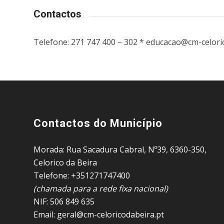
Contactos
Telefone: 271 747 400 – 302 * educacao@cm-celori
Contactos do Município
Morada: Rua Sacadura Cabral, Nº39, 6360-350,
Celorico da Beira
Telefone: +351271747400
(chamada para a rede fixa nacional)
NIF: 506 849 635
Email: geral@cm-celoricodabeira.pt