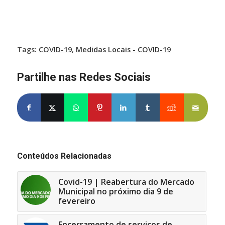
Tags:
COVID-19
,
Medidas Locais - COVID-19
Partilhe nas Redes Sociais
Partilhe no Facebook
Partilhe no X
Share on WhatsApp
Partilhe no Pinterest
Partilhe no LinkedIn
Partilhe no Tumblr
Partilhe no Re
Partilh
Conteúdos Relacionadas
Covid-19 | Reabertura do Mercado
Municipal no próximo dia 9 de
fevereiro
Encerramento de serviços de