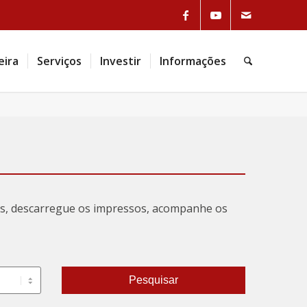
Link to Facebook
Link to Youtube
Link to Mail
eira
Serviços
Investir
Informações
Pesquisa
tas, descarregue os impressos, acompanhe os
Pesquisar