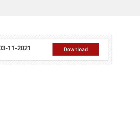
(abre em nova janela)
 03-11-2021
Download