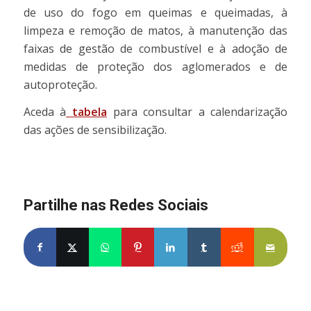
de uso do fogo em queimas e queimadas, à
limpeza e remoção de matos, à manutenção das
faixas de gestão de combustível e à adoção de
medidas de proteção dos aglomerados e de
autoproteção.
Aceda à
tabela
para consultar a calendarização
das ações de sensibilização.
Partilhe nas Redes Sociais
Partilhe no Facebook
Partilhe no X
Share on WhatsApp
Partilhe no Pinterest
Partilhe no LinkedIn
Partilhe no Tumblr
Partilhe no Re
Partilh