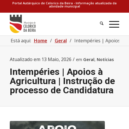
Portal Autárquico de Celorico da Beira - Informação atualizada da
atividade municipal
Está aqui:
Home
/
Geral
/
Intempéries | Apoios à Ag
Atualizado em
13 Maio, 2026
/
em
Geral
,
Notícias
Intempéries | Apoios à
Agricultura | Instrução de
processo de Candidatura