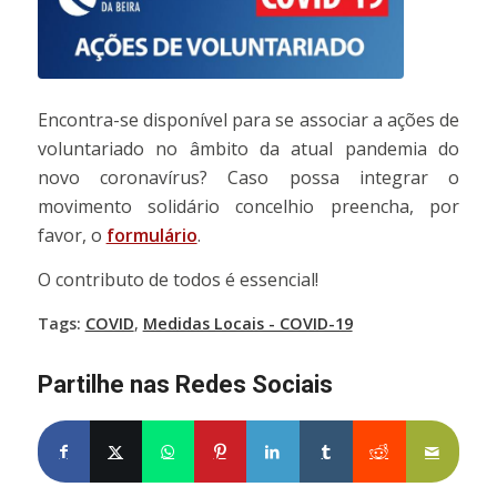
Encontra-se disponível para se associar a ações de
voluntariado no âmbito da atual pandemia do
novo coronavírus? Caso possa integrar o
movimento solidário concelhio preencha, por
favor, o
formulário
.
O contributo de todos é essencial!
Tags:
COVID
,
Medidas Locais - COVID-19
Partilhe nas Redes Sociais
Partilhe no Facebook
Partilhe no X
Share on WhatsApp
Partilhe no Pinterest
Partilhe no LinkedIn
Partilhe no Tumblr
Partilhe no Re
Partilh