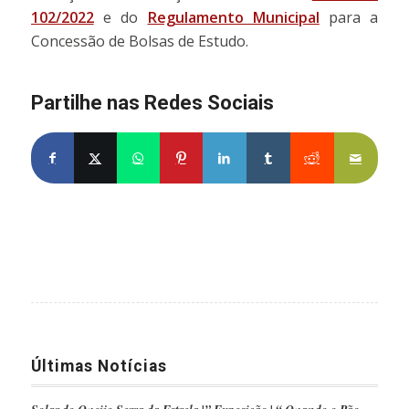
102/2022
e do
Regulamento Municipal
para a
Concessão de Bolsas de Estudo.
Partilhe nas Redes Sociais
Partilhe no Facebook
Partilhe no X
Share on WhatsApp
Partilhe no Pinterest
Partilhe no LinkedIn
Partilhe no Tumblr
Partilhe no Re
Partilh
Últimas Notícias