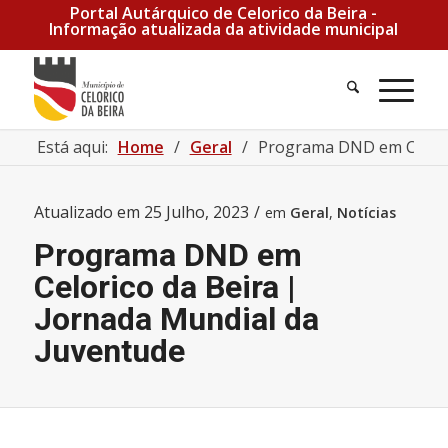
Portal Autárquico de Celorico da Beira -
Informação atualizada da atividade municipal
Pesquisa
Men
Está aqui:
Home
/
Geral
/
Programa DND em Celoric
Atualizado em
25 Julho, 2023
/
em
Geral
,
Notícias
Programa DND em
Celorico da Beira |
Jornada Mundial da
Juventude