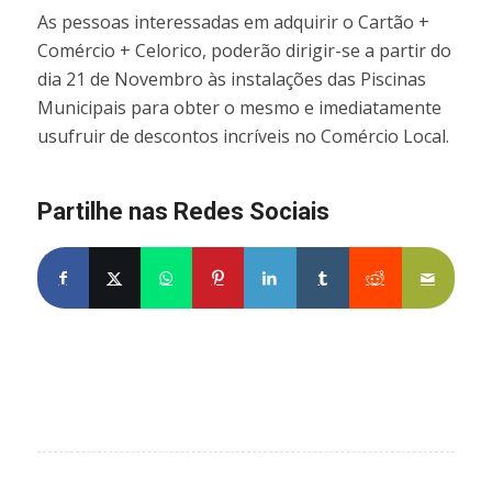
As pessoas interessadas em adquirir o Cartão +
Comércio + Celorico, poderão dirigir-se a partir do
dia 21 de Novembro às instalações das Piscinas
Municipais para obter o mesmo e imediatamente
usufruir de descontos incríveis no Comércio Local.
Partilhe nas Redes Sociais
Partilhe no Facebook
Partilhe no X
Share on WhatsApp
Partilhe no Pinterest
Partilhe no LinkedIn
Partilhe no Tumblr
Partilhe no Re
Partilh