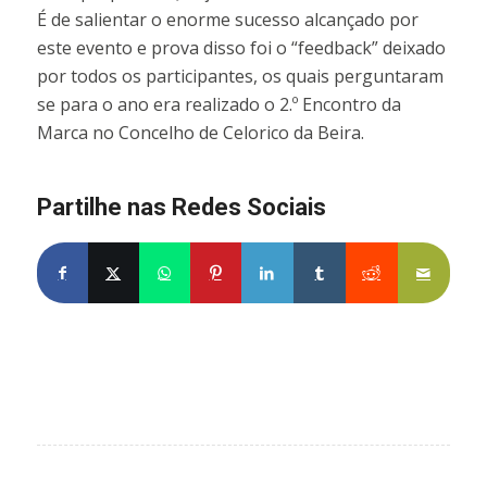
É de salientar o enorme sucesso alcançado por
este evento e prova disso foi o “feedback” deixado
por todos os participantes, os quais perguntaram
se para o ano era realizado o 2.º Encontro da
Marca no Concelho de Celorico da Beira.
Partilhe nas Redes Sociais
Partilhe no Facebook
Partilhe no X
Share on WhatsApp
Partilhe no Pinterest
Partilhe no LinkedIn
Partilhe no Tumblr
Partilhe no Re
Partilh