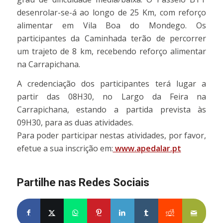
desenrolar-se-á ao longo de 25 Km, com reforço
alimentar em Vila Boa do Mondego. Os
participantes da Caminhada terão de percorrer
um trajeto de 8 km, recebendo reforço alimentar
na Carrapichana.
A credenciação dos participantes terá lugar a
partir das 08H30, no Largo da Feira na
Carrapichana, estando a partida prevista às
09H30, para as duas atividades.
Para poder participar nestas atividades, por favor,
efetue a sua inscrição em:
www.apedalar.pt
Partilhe nas Redes Sociais
Partilhe no Facebook
Partilhe no X
Share on WhatsApp
Partilhe no Pinterest
Partilhe no LinkedIn
Partilhe no Tumblr
Partilhe no Re
Partilh