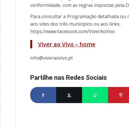
conformidade, com as regras impostas pela 
Para consultar a Programação detalhada ou m
aos sites dos três municípios ou aos links:
https://www.facebook.com/ViverAoVivo
Viver ao Vivo – home
info@viveraovivo.pt
Partilhe nas Redes Sociais
Partilhe no Facebook
Partilhe no X
Share on What
Par