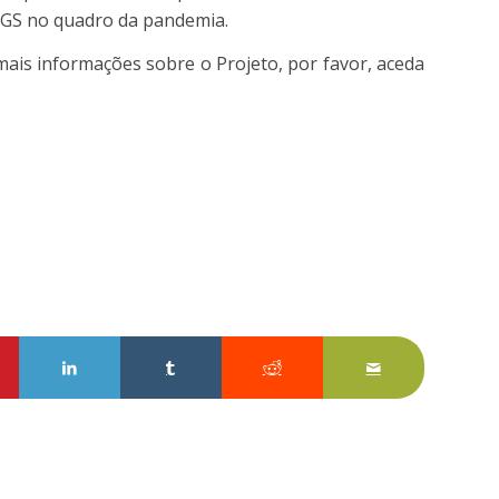
DGS no quadro da pandemia.
ais informações sobre o Projeto, por favor, aceda
sApp
tilhe no Pinterest
Partilhe no LinkedIn
Partilhe no Tumblr
Partilhe no Reddit
Partilhar por E