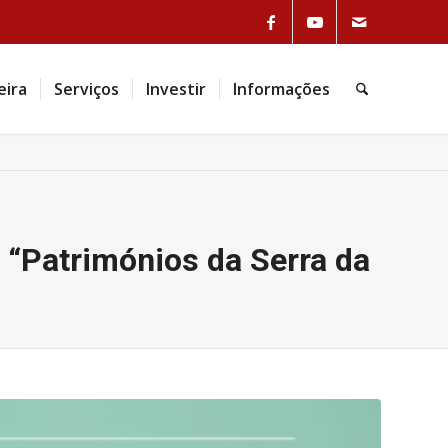
Link to Facebook
Link to Youtube
Link to Mail
eira
Serviços
Investir
Informações
Pesquisa
 “Patrimónios da Serra da