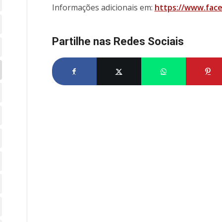
Informações adicionais em:
https://www.fac
Partilhe nas Redes Sociais
Partilhe no Facebook
Partilhe no X
Share on What
Par