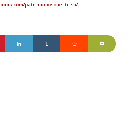
ebook.com/patrimoniosdaestrela/
sApp
tilhe no Pinterest
Partilhe no LinkedIn
Partilhe no Tumblr
Partilhe no Reddit
Partilhar por E