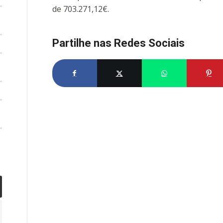
de 703.271,12€.
Partilhe nas Redes Sociais
Partilhe no Facebook
Partilhe no X
Share on What
Par