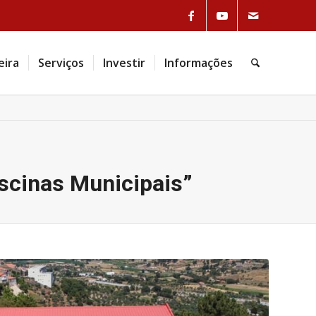
Link to Facebook
Link to Youtube
Link to Mail
eira
Serviços
Investir
Informações
Pesquisa
iscinas Municipais”