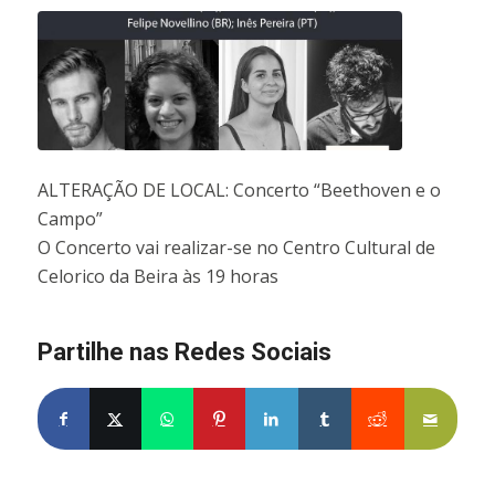
ALTERAÇÃO DE LOCAL: Concerto “Beethoven e o
Campo”
O Concerto vai realizar-se no Centro Cultural de
Celorico da Beira às 19 horas
Partilhe nas Redes Sociais
Partilhe no Facebook
Partilhe no X
Share on WhatsApp
Partilhe no Pinterest
Partilhe no LinkedIn
Partilhe no Tumblr
Partilhe no Re
Partilh