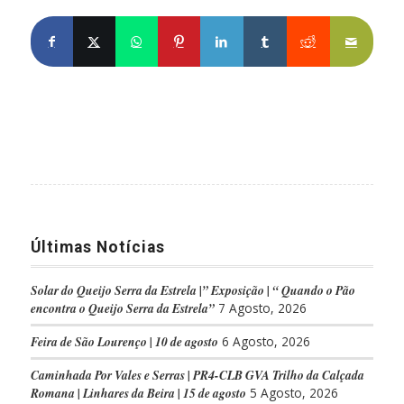
Partilhe no Facebook
Partilhe no X
Share on WhatsApp
Partilhe no Pinterest
Partilhe no LinkedIn
Partilhe no Tumblr
Partilhe no Re
Partilh
Últimas Notícias
Solar do Queijo Serra da Estrela |” Exposição | “ Quando o Pão
encontra o Queijo Serra da Estrela”
7 Agosto, 2026
Feira de São Lourenço | 10 de agosto
6 Agosto, 2026
Caminhada Por Vales e Serras | PR4-CLB GVA Trilho da Calçada
Romana | Linhares da Beira | 15 de agosto
5 Agosto, 2026