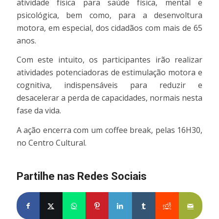
atividade física para saúde física, mental e
psicológica, bem como, para a desenvoltura
motora, em especial, dos cidadãos com mais de 65
anos.
Com este intuito, os participantes irão realizar
atividades potenciadoras de estimulação motora e
cognitiva, indispensáveis para reduzir e
desacelerar a perda de capacidades, normais nesta
fase da vida.
A ação encerra com um coffee break, pelas 16H30,
no Centro Cultural.
Partilhe nas Redes Sociais
Partilhe no Facebook
Partilhe no X
Share on WhatsApp
Partilhe no Pinterest
Partilhe no LinkedIn
Partilhe no Tumblr
Partilhe no Re
Partilh