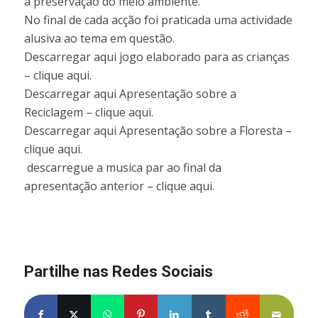
a preservação do meio ambiente.
No final de cada acção foi praticada uma actividade
alusiva ao tema em questão.
Descarregar aqui jogo elaborado para as crianças
– clique aqui.
Descarregar aqui Apresentação sobre a
Reciclagem – clique aqui.
Descarregar aqui Apresentação sobre a Floresta –
clique aqui.
descarregue a musica par ao final da
apresentação anterior – clique aqui.
Partilhe nas Redes Sociais
Partilhe no Facebook
Partilhe no X
Share on WhatsApp
Partilhe no Pinterest
Partilhe no LinkedIn
Partilhe no Tumblr
Partilhe no Re
Partilh