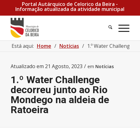
Portal Autárquico de Celorico da Beira -
Informação atualizada da atividade municipal
Está aqui:
Home
/
Notícias
/
1.º Water Challenge de
Atualizado em
21 Agosto, 2023
/
em
Notícias
1.º Water Challenge
decorreu junto ao Rio
Mondego na aldeia de
Ratoeira