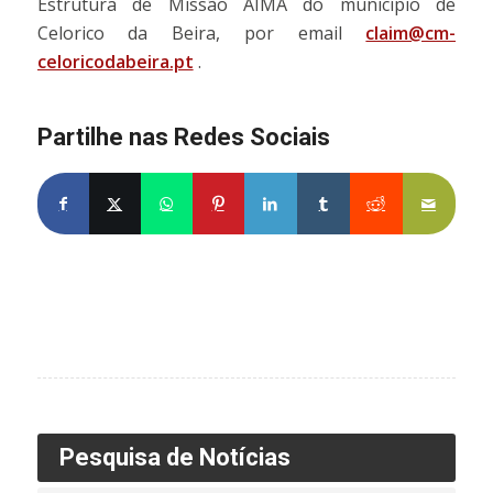
Estrutura de Missão AIMA do município de
Celorico da Beira, por email
claim@cm-
celoricodabeira.pt
.
Partilhe nas Redes Sociais
Partilhe no Facebook
Partilhe no X
Share on WhatsApp
Partilhe no Pinterest
Partilhe no LinkedIn
Partilhe no Tumblr
Partilhe no Re
Partilh
Pesquisa de Notícias