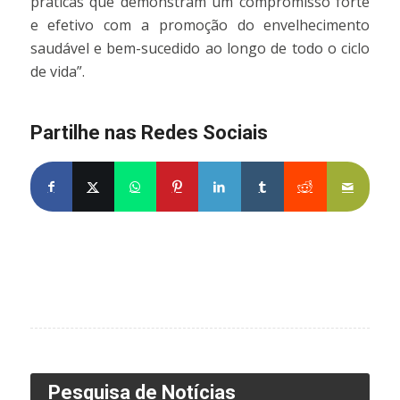
práticas que demonstram um compromisso forte
e efetivo com a promoção do envelhecimento
saudável e bem-sucedido ao longo de todo o ciclo
de vida”.
Partilhe nas Redes Sociais
Partilhe no Facebook
Partilhe no X
Share on WhatsApp
Partilhe no Pinterest
Partilhe no LinkedIn
Partilhe no Tumblr
Partilhe no Re
Partilh
Pesquisa de Notícias