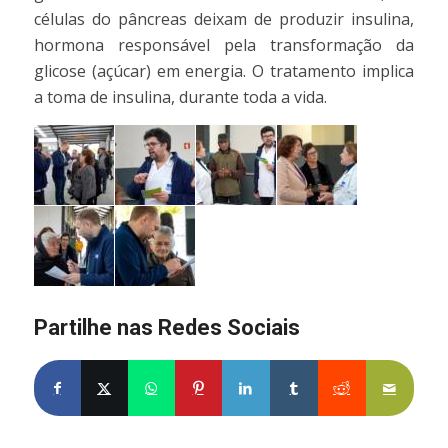
células do pâncreas deixam de produzir insulina,
hormona responsável pela transformação da
glicose (açúcar) em energia. O tratamento implica
a toma de insulina, durante toda a vida.
Partilhe nas Redes Sociais
Partilhe no Facebook
Partilhe no X
Share on WhatsApp
Partilhe no Pinterest
Partilhe no LinkedIn
Partilhe no Tumblr
Partilhe no Re
Partilh