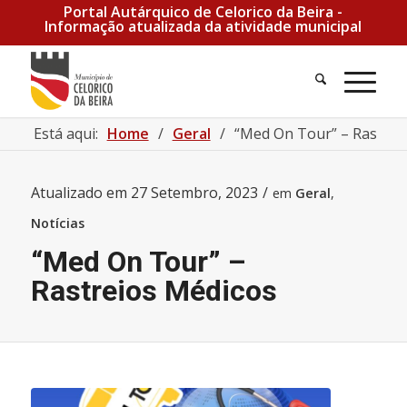
Portal Autárquico de Celorico da Beira -
Informação atualizada da atividade municipal
Pesquisa
Men
Está aqui:
Home
/
Geral
/
“Med On Tour” – Rastrei
Atualizado em
27 Setembro, 2023
/
em
Geral
,
Notícias
“Med On Tour” –
Rastreios Médicos