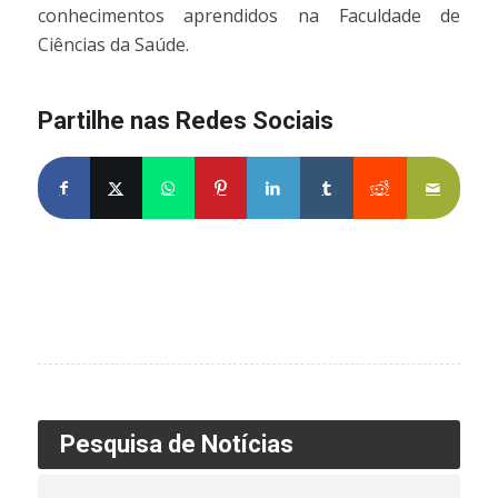
conhecimentos aprendidos na Faculdade de
Ciências da Saúde.
Partilhe nas Redes Sociais
Partilhe no Facebook
Partilhe no X
Share on WhatsApp
Partilhe no Pinterest
Partilhe no LinkedIn
Partilhe no Tumblr
Partilhe no Re
Partilh
Pesquisa de Notícias