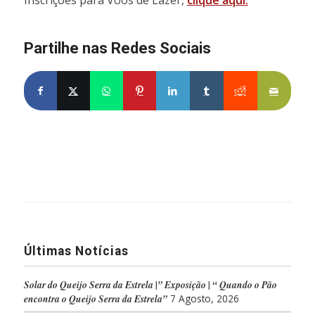
Inscrições para Voos de Lazer,
clique aqui.
Partilhe nas Redes Sociais
Partilhe no Facebook
Partilhe no X
Share on WhatsApp
Partilhe no Pinterest
Partilhe no LinkedIn
Partilhe no Tumblr
Partilhe no Re
Partilh
Últimas Notícias
Solar do Queijo Serra da Estrela |” Exposição | “ Quando o Pão
encontra o Queijo Serra da Estrela”
7 Agosto, 2026