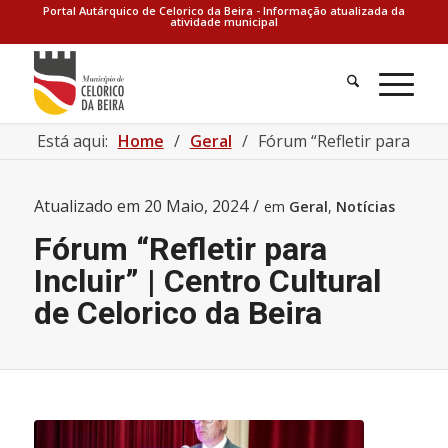
Portal Autárquico de Celorico da Beira - Informação atualizada da
atividade municipal
Está aqui:
Home
/
Geral
/
Fórum “Refletir para Inclui
Atualizado em
20 Maio, 2024
/
em
Geral
,
Notícias
Fórum “Refletir para
Incluir” | Centro Cultural
de Celorico da Beira