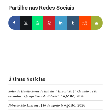
Partilhe nas Redes Sociais
Partilhe no Facebook
Partilhe no X
Share on WhatsApp
Partilhe no Pinterest
Partilhe no LinkedIn
Partilhe no Tumblr
Partilhe no Re
Partilh
Últimas Notícias
Solar do Queijo Serra da Estrela |” Exposição | “ Quando o Pão
encontra o Queijo Serra da Estrela”
7 Agosto, 2026
Feira de São Lourenço | 10 de agosto
6 Agosto, 2026