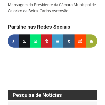
Mensagem do Presidente da Câmara Municipal de
Celorico da Beira, Carlos Ascensão
Partilhe nas Redes Sociais
Partilhe no Facebook
Partilhe no X
Share on WhatsApp
Partilhe no Pinterest
Partilhe no LinkedIn
Partilhe no Tumblr
Partilhe no Re
Partilh
Pesquisa de Notícias