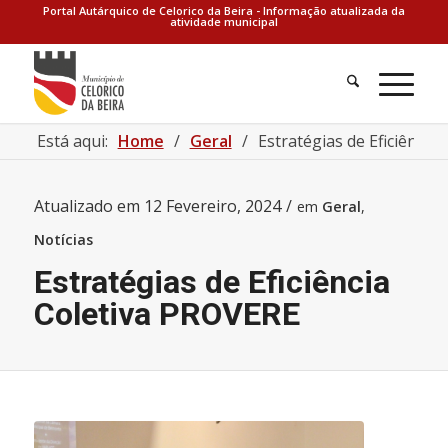
Portal Autárquico de Celorico da Beira - Informação atualizada da
atividade municipal
Está aqui:
Home
/
Geral
/
Estratégias de Eficiência
Atualizado em
12 Fevereiro, 2024
/
em
Geral
,
Notícias
Estratégias de Eficiência
Coletiva PROVERE