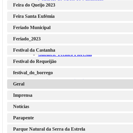
Gabinete de Apoio ao Emigrante
Feira do Queijo 2023
Feira Santa Eufémia
Feriado Municipal
Gabinete de Arqueologia
Feriado_2023
Festival da Castanha
Gabinete Técnico Florestal
Festival do Requeijão
festival_do_borrego
Gabinete de Veterinária
Geral
Imprensa
Notícias
Secção de Obras Particulares
Parapente
Parque Natural da Serra da Estrela