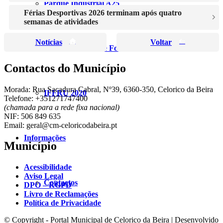
Parque Industrial A25
Férias Desportivas 2026 terminam após quatro
semanas de atividades
Notícias
Voltar
Zona Industrial de Fornotelheiro
Contactos do Município
Morada: Rua Sacadura Cabral, Nº39, 6360-350, Celorico da Beira
IFFRU 2020
Telefone: +351271747400
(chamada para a rede fixa nacional)
NIF: 506 849 635
Email: geral@cm-celoricodabeira.pt
Informações
Município
Acessibilidade
Aviso Legal
Contactos
DPO – RGPD
Livro de Reclamações
Política de Privacidade
© Copyright - Portal Municipal de Celorico da Beira | Desenvolvido