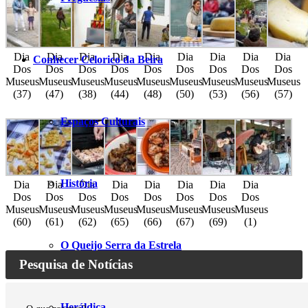
Dia
Dia
Dia
Dia
Dia
Dia
Dia
Dia
Dia
Conhecer Celorico da Beira
Dos
Dos
Dos
Dos
Dos
Dos
Dos
Dos
Dos
Museus
Museus
Museus
Museus
Museus
Museus
Museus
Museus
Museus
(37)
(47)
(38)
(44)
(48)
(50)
(53)
(56)
(57)
Espaços Culturais
História
Dia
Dia
Dia
Dia
Dia
Dia
Dia
Dia
Dos
Dos
Dos
Dos
Dos
Dos
Dos
Dos
Museus
Museus
Museus
Museus
Museus
Museus
Museus
Museus
(60)
(61)
(62)
(65)
(66)
(67)
(69)
(1)
O Queijo Serra da Estrela
Pesquisa de Notícias
Heráldica