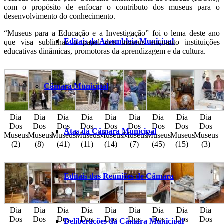
com o propósito de enfocar o contributo dos museus para o
desenvolvimento do conhecimento.
“Museus para a Educação e a Investigação” foi o lema deste ano
Editais da Assembleia Municipal
que visa sublinhar o papel dos museus enquanto instituições
educativas dinâmicas, promotoras da aprendizagem e da cultura.
Câmara Municipal
Dia
Dia
Dia
Dia
Dia
Dia
Dia
Dia
Dia
Dos
Dos
Dos
Dos
Dos
Dos
Dos
Dos
Dos
Atas da Câmara Municipal
Museus
Museus
Museus
Museus
Museus
Museus
Museus
Museus
Museus
(2)
(8)
(41)
(11)
(14)
(7)
(45)
(15)
(3)
Editais das Reuniões de Câmara
Dia
Dia
Dia
Dia
Dia
Dia
Dia
Dia
Dia
Dos
Dos
Dos
Dos
Dos
Dos
Dos
Dos
Dos
Deliberações da Câmara Municipal