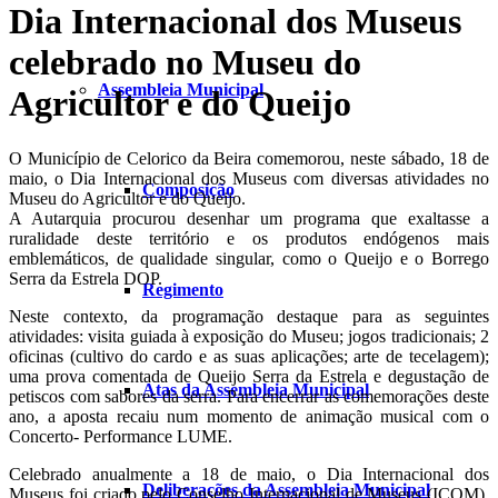
Dia Internacional dos Museus
celebrado no Museu do
Assembleia Municipal
Agricultor e do Queijo
O Município de Celorico da Beira comemorou, neste sábado, 18 de
maio, o Dia Internacional dos Museus com diversas atividades no
Composição
Museu do Agricultor e do Queijo.
A Autarquia procurou desenhar um programa que exaltasse a
ruralidade deste território e os produtos endógenos mais
emblemáticos, de qualidade singular, como o Queijo e o Borrego
Serra da Estrela DOP.
Regimento
Neste contexto, da programação destaque para as seguintes
atividades: visita guiada à exposição do Museu; jogos tradicionais; 2
oficinas (cultivo do cardo e as suas aplicações; arte de tecelagem);
uma prova comentada de Queijo Serra da Estrela e degustação de
Atas da Assembleia Municipal
petiscos com sabores da serra. Para encerrar as comemorações deste
ano, a aposta recaiu num momento de animação musical com o
Concerto- Performance LUME.
Celebrado anualmente a 18 de maio, o Dia Internacional dos
Deliberações da Assembleia Municipal
Museus foi criado pelo Conselho Internacional de Museus (ICOM),