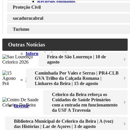
Recursos Humanos
Proteção Civil
sacaduracabral
Canil – Gatil
Turismo
Outras Notícias
Informação Geográfica
Feira de São Lourenço | 10 de
agosto
Caminhada Por Vales e Serras | PR4-CLB
GVA Trilho da Calçada Romana |
Registo de Reclamações/Sugestões online
Linhares da Beira | 15 de agosto
Celorico da Beira reforça os
Cuidados de Saúde Primários
com a entrada em funcionamento
Investir
da USF A Travessia
Biblioteca Municipal de Celorico da Beira | A (voz)
das Histórias | Lar de Açores | 3 de agosto