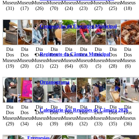
Museus
Museus
Museus
Museus
Museus
Museus
Museus
Museus
Museus
(31)
(17)
(26)
(70)
(24)
(23)
(27)
(25)
(18)
Composição do Executivo Municipal
Dia
Dia
Dia
Dia
Dia
Dia
Dia
Dia
Dia
Regimento da Câmara Municipal
Dos
Dos
Dos
Dos
Dos
Dos
Dos
Dos
Dos
Museus
Museus
Museus
Museus
Museus
Museus
Museus
Museus
Museus
(19)
(20)
(21)
(22)
(64)
(63)
(5)
(28)
(6)
Organograma
Dia
Dia
Dia
Dia
Dia
Dia
Dia
Dia
Dia
Calendário das Reuniões de Câmara 2026
Dos
Dos
Dos
Dos
Dos
Dos
Dos
Dos
Dos
Museus
Museus
Museus
Museus
Museus
Museus
Museus
Museus
Museus
(29)
(34)
(4)
(39)
(68)
(32)
(33)
(35)
(36)
Freguesias