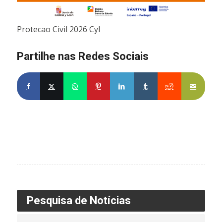
Protecao Civil 2026 Cyl
Partilhe nas Redes Sociais
Partilhe no Facebook
Partilhe no X
Share on WhatsApp
Partilhe no Pinterest
Partilhe no LinkedIn
Partilhe no Tumblr
Partilhe no Re
Partilh
Pesquisa de Notícias