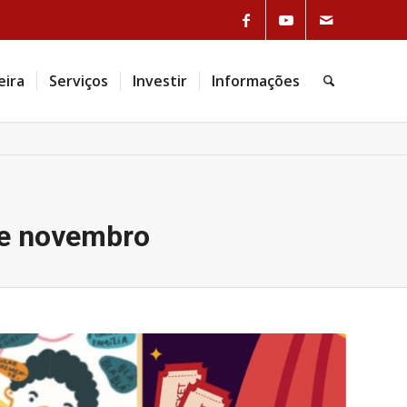
Link to Facebook
Link to Youtube
Link to Mail
eira
Serviços
Investir
Informações
Pesquisa
 de novembro