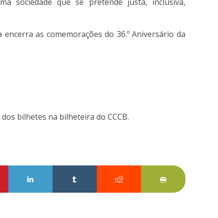
a sociedade que se pretende justa, inclusiva,
ra encerra as comemorações do 36.º Aniversário da
 dos bilhetes na bilheteira do CCCB.
sApp
tilhe no Pinterest
Partilhe no LinkedIn
Partilhe no Tumblr
Partilhe no Reddit
Partilhar por E