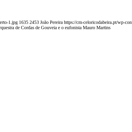
rto-1.jpg
1635
2453
João Pereira
https://cm-celoricodabeira.pt/wp-co
stra de Cordas de Gouveia e o eufonista Mauro Martins