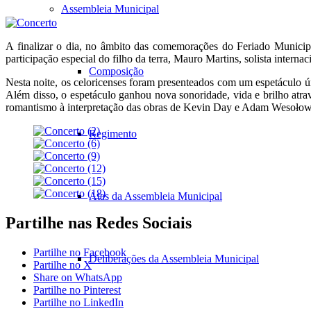
Assembleia Municipal
A finalizar o dia, no âmbito das comemorações do Feriado Munici
participação especial do filho da terra, Mauro Martins, solista internac
Composição
Nesta noite, os celoricenses foram presenteados com um espetáculo ú
Além disso, o espetáculo ganhou nova sonoridade, vida e brilho atra
romantismo à interpretação das obras de Kevin Day e Adam Wesołow
Regimento
Atas da Assembleia Municipal
Partilhe nas Redes Sociais
Partilhe no Facebook
Deliberações da Assembleia Municipal
Partilhe no X
Share on WhatsApp
Partilhe no Pinterest
Partilhe no LinkedIn