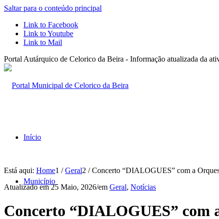
Saltar para o conteúdo principal
Link to Facebook
Link to Youtube
Link to Mail
Portal Autárquico de Celorico da Beira - Informação atualizada da at
Início
Está aqui:
Home
1
/
Geral
2
/
Concerto “DIALOGUES” com a Orquestra
Município
Atualizado em
25 Maio, 2026
/
em
Geral
,
Notícias
Concerto “DIALOGUES” com a O