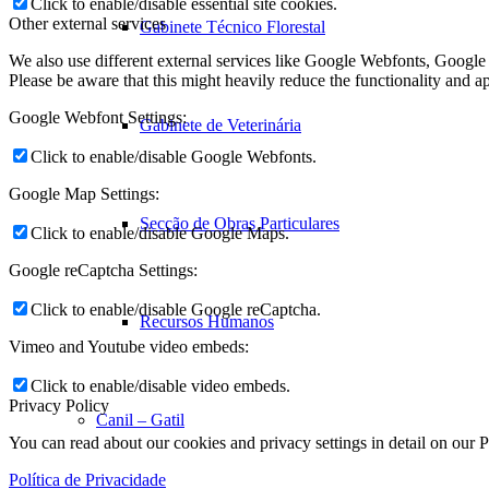
Click to enable/disable essential site cookies.
Other external services
Gabinete Técnico Florestal
We also use different external services like Google Webfonts, Google
Please be aware that this might heavily reduce the functionality and a
Google Webfont Settings:
Gabinete de Veterinária
Click to enable/disable Google Webfonts.
Google Map Settings:
Secção de Obras Particulares
Click to enable/disable Google Maps.
Google reCaptcha Settings:
Click to enable/disable Google reCaptcha.
Recursos Humanos
Vimeo and Youtube video embeds:
Click to enable/disable video embeds.
Privacy Policy
Canil – Gatil
You can read about our cookies and privacy settings in detail on our 
Política de Privacidade