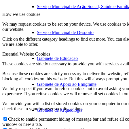
Serviço Municipal de Ação Social, Saúde e Famíli
How we use cookies
We may request cookies to be set on your device. We use cookies to le
our website.
Serviço Municipal de Desporto
Click on the different category headings to find out more. You can a
we are able to offer.
Essential Website Cookies
Gabinete de Educação
These cookies are strictly necessary to provide you with services avail
Because these cookies are strictly necessary to deliver the website, 
blocking all cookies on this website. But this will always prompt you t
Gabinete de Apoio ao Emigrante
We fully respect if you want to refuse cookies but to avoid asking you a
experience. If you refuse cookies we will remove all set cookies in o
We provide you with a list of stored cookies on your computer in ou
check these in your browser security settings.
Gabinete de Arqueologia
Check to enable permanent hiding of message bar and refuse all co
window or new a tab.