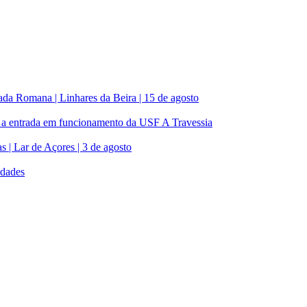
a Romana | Linhares da Beira | 15 de agosto
m a entrada em funcionamento da USF A Travessia
s | Lar de Açores | 3 de agosto
idades