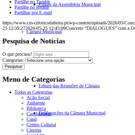
Partilhe no Tumblr
Editais da Assembleia Municipal
Partilhe no Reddit
Partilhar por E-mail
https://www.cm-celoricodabeira.pt/wp-content/uploads/2026/05/Conce
25 12:35:27
2026-05-25 12:45:09
Concerto “DIALOGUES” com a Orque
Câmara Municipal
Pesquisa de Notícias
O que procura?
Atas da Câmara Municipal
Categorias:
Pesquisar
Menu de Categorias
Editais das Reuniões de Câmara
Todas as Categorias
Ação Social
Ambiente
Biblioteca
Deliberações da Câmara Municipal
Candidaturas
Canil
Centro Cultural
Cinema