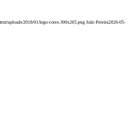
ntent/uploads/2018/01/logo-cores-300x265.png
João Pereira
2026-05-