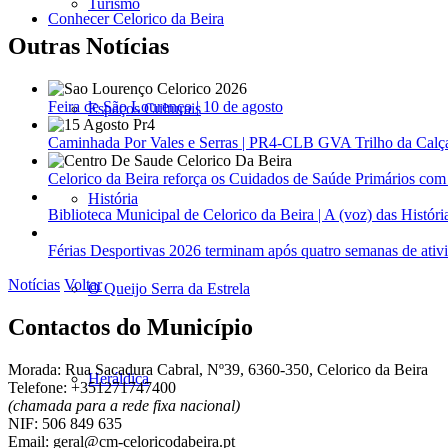
Turismo
Conhecer Celorico da Beira
Outras Notícias
Feira de São Lourenço | 10 de agosto
Espaços Culturais
Caminhada Por Vales e Serras | PR4-CLB GVA Trilho da Calçad
Celorico da Beira reforça os Cuidados de Saúde Primários co
História
Biblioteca Municipal de Celorico da Beira | A (voz) das História
Férias Desportivas 2026 terminam após quatro semanas de ativ
Notícias
Voltar
O Queijo Serra da Estrela
Contactos do Município
Morada: Rua Sacadura Cabral, Nº39, 6360-350, Celorico da Beira
Heráldica
Telefone: +351271747400
(chamada para a rede fixa nacional)
NIF: 506 849 635
Email: geral@cm-celoricodabeira.pt