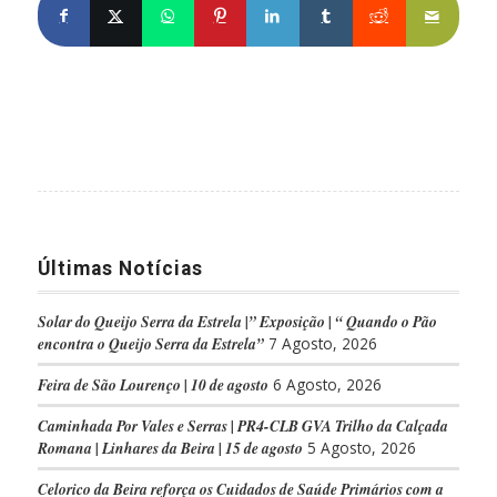
Partilhe no Facebook
Partilhe no X
Share on WhatsApp
Partilhe no Pinterest
Partilhe no LinkedIn
Partilhe no Tumblr
Partilhe no Re
Partilh
Últimas Notícias
Solar do Queijo Serra da Estrela |” Exposição | “ Quando o Pão
encontra o Queijo Serra da Estrela”
7 Agosto, 2026
Feira de São Lourenço | 10 de agosto
6 Agosto, 2026
Caminhada Por Vales e Serras | PR4-CLB GVA Trilho da Calçada
Romana | Linhares da Beira | 15 de agosto
5 Agosto, 2026
Celorico da Beira reforça os Cuidados de Saúde Primários com a