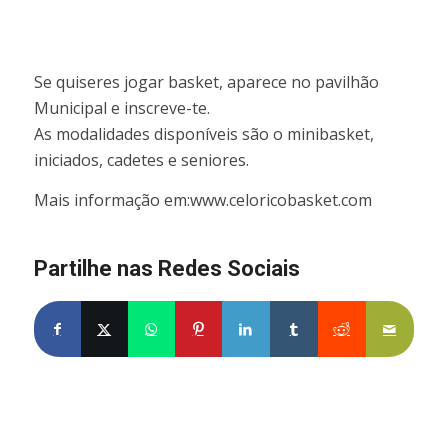
Se quiseres jogar basket, aparece no pavilhão
Municipal e inscreve-te.
As modalidades disponíveis são o minibasket,
iniciados, cadetes e seniores.
Mais informação em:www.celoricobasket.com
Partilhe nas Redes Sociais
Partilhe no Facebook
Partilhe no X
Share on WhatsApp
Partilhe no Pinterest
Partilhe no LinkedIn
Partilhe no Tumblr
Partilhe no Re
Partilh