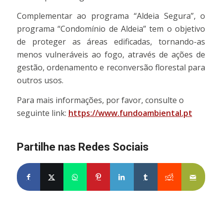
Complementar ao programa “Aldeia Segura”, o
programa “Condomínio de Aldeia” tem o objetivo
de proteger as áreas edificadas, tornando-as
menos vulneráveis ao fogo, através de ações de
gestão, ordenamento e reconversão florestal para
outros usos.
Para mais informações, por favor, consulte o
seguinte link:
https://www.fundoambiental.pt
Partilhe nas Redes Sociais
Partilhe no Facebook
Partilhe no X
Share on WhatsApp
Partilhe no Pinterest
Partilhe no LinkedIn
Partilhe no Tumblr
Partilhe no Re
Partilh