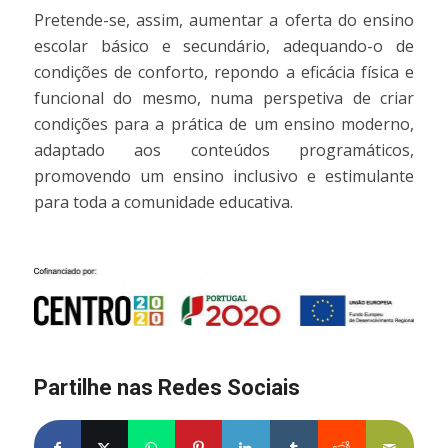
Pretende-se, assim, aumentar a oferta do ensino
escolar básico e secundário, adequando-o de
condições de conforto, repondo a eficácia física e
funcional do mesmo, numa perspetiva de criar
condições para a prática de um ensino moderno,
adaptado aos conteúdos programáticos,
promovendo um ensino inclusivo e estimulante
para toda a comunidade educativa.
Partilhe nas Redes Sociais
Partilhe no Facebook
Partilhe no X
Share on WhatsApp
Partilhe no Pinterest
Partilhe no LinkedIn
Partilhe no Tumblr
Partilhe no Re
Partilh