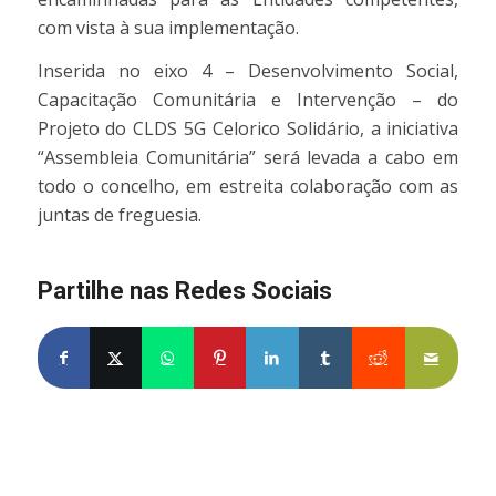
com vista à sua implementação.
Inserida no eixo 4 – Desenvolvimento Social,
Capacitação Comunitária e Intervenção – do
Projeto do CLDS 5G Celorico Solidário, a iniciativa
“Assembleia Comunitária” será levada a cabo em
todo o concelho, em estreita colaboração com as
juntas de freguesia.
Partilhe nas Redes Sociais
Partilhe no Facebook
Partilhe no X
Share on WhatsApp
Partilhe no Pinterest
Partilhe no LinkedIn
Partilhe no Tumblr
Partilhe no Re
Partilh