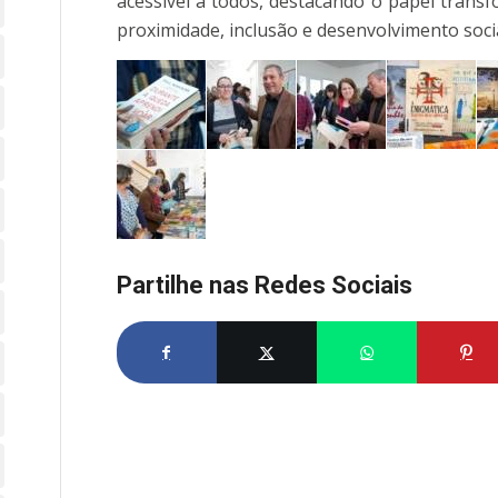
acessível a todos, destacando o papel trans
proximidade, inclusão e desenvolvimento socia
Partilhe nas Redes Sociais
Partilhe no Facebook
Partilhe no X
Share on What
Par