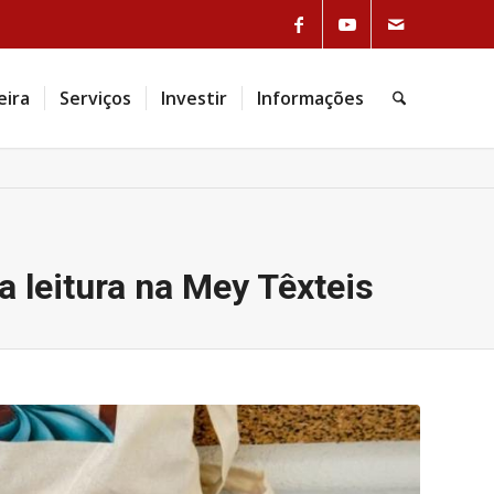
Link to Facebook
Link to Youtube
Link to Mail
eira
Serviços
Investir
Informações
Pesquisa
a leitura na Mey Têxteis