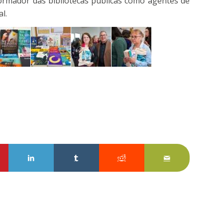
formador das bibliotecas públicas como agentes de
l.
sApp
tilhe no Pinterest
Partilhe no LinkedIn
Partilhe no Tumblr
Partilhe no Reddit
Partilhar por E