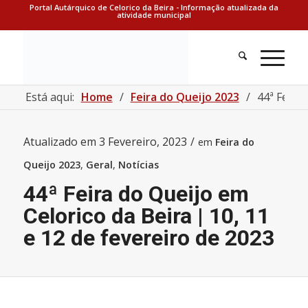
Portal Autárquico de Celorico da Beira - Informação atualizada da
atividade municipal
Está aqui:
Home
/
Feira do Queijo 2023
/
44ª Feira 
Atualizado em
3 Fevereiro, 2023
/
em
Feira do
Queijo 2023
,
Geral
,
Notícias
44ª Feira do Queijo em
Celorico da Beira | 10, 11
e 12 de fevereiro de 2023