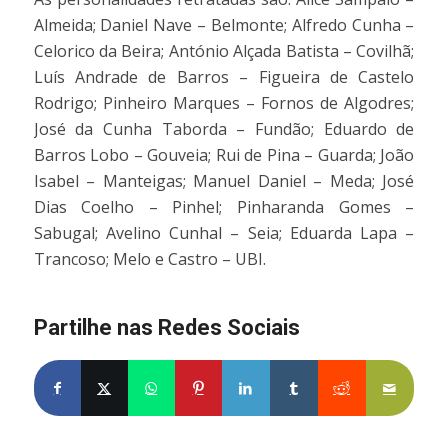
Almeida; Daniel Nave – Belmonte; Alfredo Cunha –
Celorico da Beira; António Alçada Batista – Covilhã;
Luís Andrade de Barros – Figueira de Castelo
Rodrigo; Pinheiro Marques – Fornos de Algodres;
José da Cunha Taborda – Fundão; Eduardo de
Barros Lobo – Gouveia; Rui de Pina – Guarda; João
Isabel – Manteigas; Manuel Daniel – Meda; José
Dias Coelho – Pinhel; Pinharanda Gomes –
Sabugal; Avelino Cunhal – Seia; Eduarda Lapa –
Trancoso; Melo e Castro – UBI.
Partilhe nas Redes Sociais
Partilhe no Facebook
Partilhe no X
Share on WhatsApp
Partilhe no Pinterest
Partilhe no LinkedIn
Partilhe no Tumblr
Partilhe no Re
Partilh