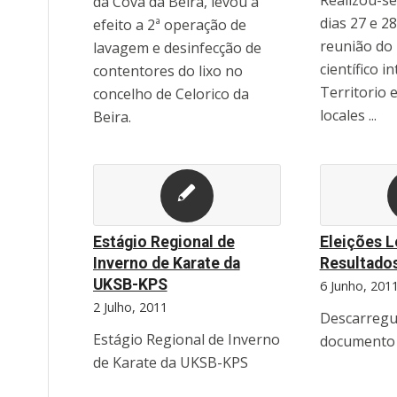
Realizou-s
da Cova da Beira, levou a
dias 27 e 2
efeito a 2ª operação de
reunião do 
lavagem e desinfecção de
científico i
contentores do lixo no
Territorio 
concelho de Celorico da
locales ...
Beira.
Estágio Regional de
Eleições L
Inverno de Karate da
Resultados
UKSB-KPS
6 Junho, 201
2 Julho, 2011
Descarregu
Estágio Regional de Inverno
documento 
de Karate da UKSB-KPS