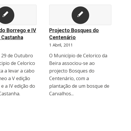
 do Borrego e IV
Projecto Bosques do
a Castanha
Centenário
1
1 Abril, 2011
a 29 de Outubro
O Município de Celorico da
ipio de Celorico
Beira associou-se ao
ta a levar a cabo
projecto Bosques do
eo a V edição
Centenário, com a
e a IV edição do
plantação de um bosque de
 Castanha.
Carvalhos...