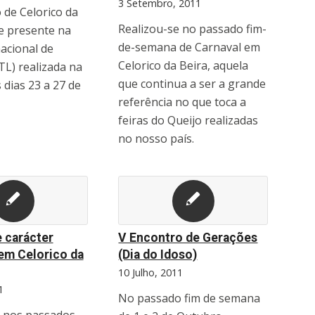
3 Setembro, 2011
 de Celorico da
Realizou-se no passado fim-
e presente na
de-semana de Carnaval em
nacional de
Celorico da Beira, aquela
L) realizada na
que continua a ser a grande
 dias 23 a 27 de
referência no que toca a
feiras do Queijo realizadas
no nosso país.
 carácter
V Encontro de Gerações
 em Celorico da
(Dia do Idoso)
10 Julho, 2011
1
No passado fim de semana