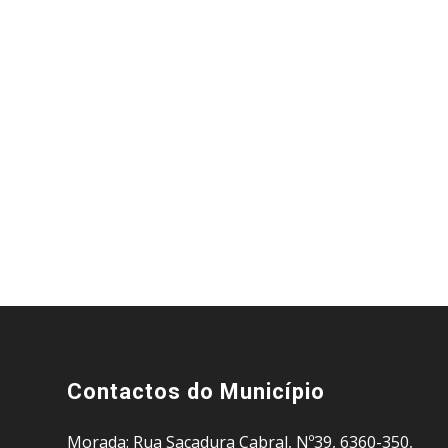
Contactos do Município
Morada: Rua Sacadura Cabral, Nº39, 6360-350,