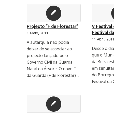
Projecto “F de Florestar”
V Festival
Festival d
1 Maio, 2011
11 Abril, 201
A autarquia não podia
Desde o di
deixar de se associar ao
que o Munic
projecto lançado pelo
da Beira es
Governo Civil da Guarda
em simultan
Natal da Árvore  O novo F
do Borrego 
da Guarda (F de Florestar) ...
Festival da