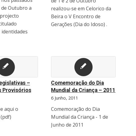
e nos passados
de 1 e 2 de Outubro
8 de Outubro a
realizou-se em Celorico da
projecto
Beira o V Encontro de
ntitulado
Gerações (Dia do Idoso) .
e identidades
egislativas –
Comemoração do Dia
 Provisórios
Mundial da Criança – 2011
1
6 Junho, 2011
e aqui o
Comemoração do Dia
(pdf)
Mundial da Criança - 1 de
Junho de 2011