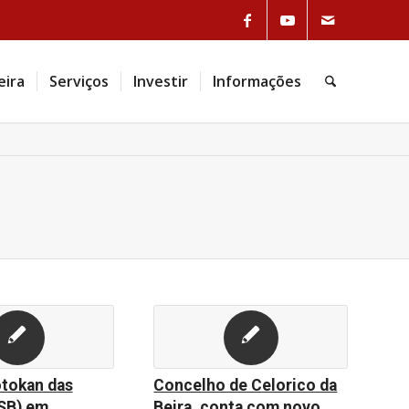
eira
Serviços
Investir
Informações
otokan das
Concelho de Celorico da
KSB) em
Beira, conta com novo