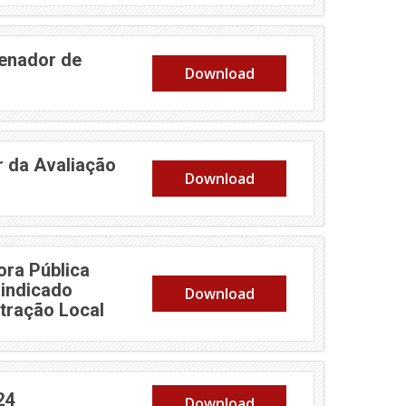
enador de
Download
 da Avaliação
Download
ora Pública
Sindicado
Download
tração Local
24
Download