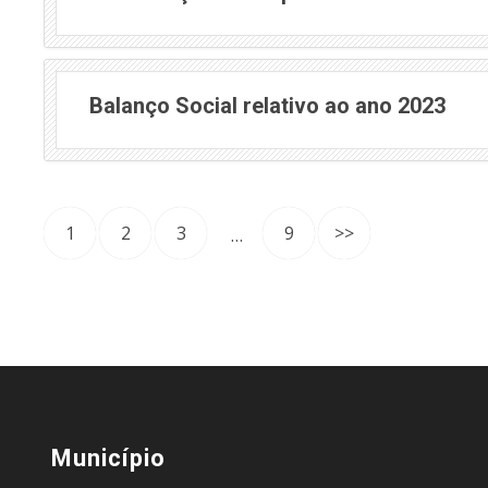
Balanço Social relativo ao ano 2023
1
2
3
9
>>
…
Município