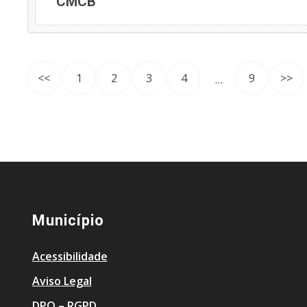
CMCB
<<
1
2
3
4
9
>>
…
Município
Acessibilidade
Aviso Legal
DPO – RGPD