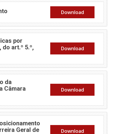
nto
Download
icas por
do art.º 5.º,
Download
o da
da Câmara
Download
posicionamento
reira Geral de
Download