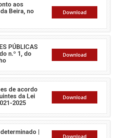
onto aos
da Beira, no
Download
ES PÚBLICAS
o n.º 1, do
Download
nho
es de acordo
uintes da Lei
Download
2021-2025
determinado |
Download