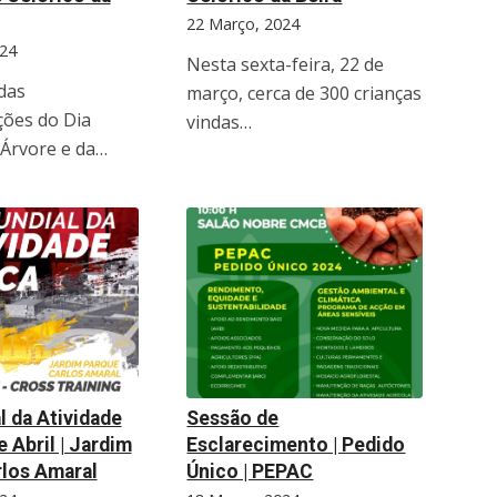
22 Março, 2024
24
Nesta sexta-feira, 22 de
das
março, cerca de 300 crianças
ões do Dia
vindas…
 Árvore e da…
l da Atividade
Sessão de
de Abril | Jardim
Esclarecimento | Pedido
rlos Amaral
Único | PEPAC