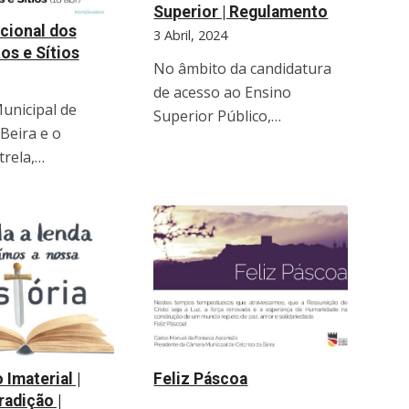
Superior | Regulamento
acional dos
3 Abril, 2024
s e Sítios
No âmbito da candidatura
de acesso ao Ensino
unicipal de
Superior Público,…
 Beira e o
trela,…
 Imaterial |
Feliz Páscoa
radição |