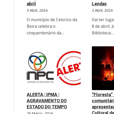
abril
Lendas
3 Abril, 2024
2 Abril, 2024
O município de Celorico da
Vai ter lug
Beira celebra o
8 de abril, 
cinquentenário da…
Biblioteca…
ALERTA | IPMA |
“Floresta”
AGRAVAMENTO DO
comunitári
ESTADO DO TEMPO
apresenta
Cultural d
26 Março, 2024