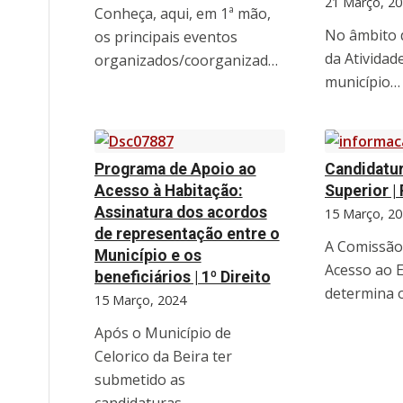
21 Março, 20
Conheça, aqui, em 1ª mão,
No âmbito 
os principais eventos
da Atividade
organizados/coorganizados…
município…
Programa de Apoio ao
Candidatur
Acesso à Habitação:
Superior |
Assinatura dos acordos
15 Março, 20
de representação entre o
A Comissão
Município e os
Acesso ao 
beneficiários | 1º Direito
determina 
15 Março, 2024
Após o Município de
Celorico da Beira ter
submetido as
candidaturas…