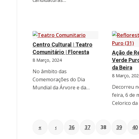
Centro Cultural | Teatro
Comunitário | Floresta
Ação de R
8 Março, 2024
Verde Pur
da Beira
No âmbito das
8 Março, 202
Comemorações do Dia
Decorreu n
Mundial da Árvore e da…
feira, 6 de
Celorico da
«
‹
36
37
38
39
40