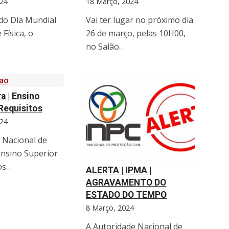
24
18 Março, 2024
do Dia Mundial
Vai ter lugar no próximo dia
 Física, o
26 de março, pelas 10H00,
no Salão…
a | Ensino
 Requisitos
24
 Nacional de
Ensino Superior
os…
ALERTA | IPMA |
AGRAVAMENTO DO
ESTADO DO TEMPO
8 Março, 2024
A Autoridade Nacional de