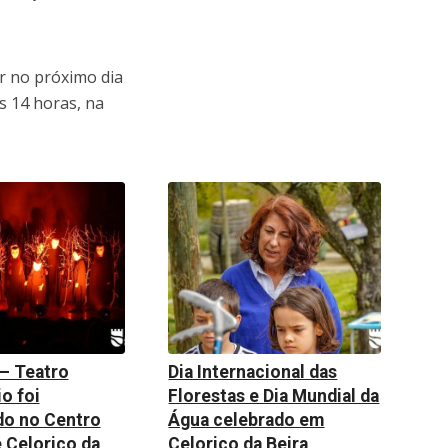
ar no próximo dia
às 14 horas, na
 – Teatro
Dia Internacional das
o foi
Florestas e Dia Mundial da
do no Centro
Água celebrado em
e Celorico da
Celorico da Beira