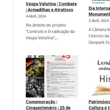
Vespa Velutina | Combate
Dia Intern
| Armadilhas e Atrativos
Monumento
4 Abril, 2024
3 Abril, 2024
No âmbito do projeto
A Câmara M
“Controlo e Erradicação da
Celorico da
Vespa Velutina”,…
Geopark Es
Comemoração |
Património
Cinquentenário | 25 de
Cultura e t