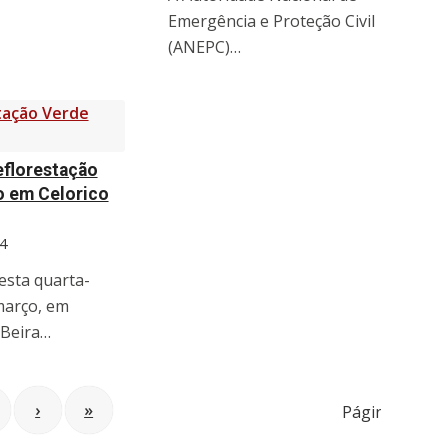
Emergência e Proteção Civil
(ANEPC)…
eflorestação
o em Celorico
4
esta quarta-
 março, em
 Beira…
›
»
Página