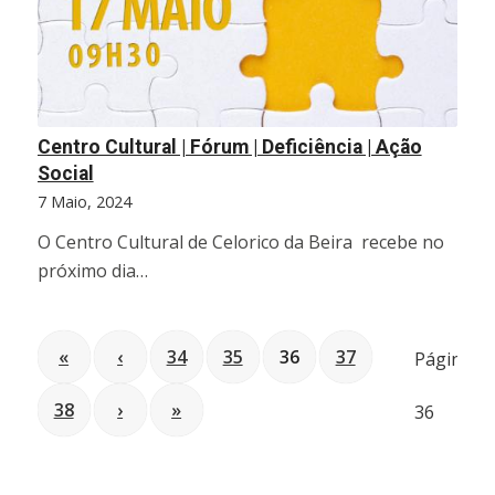
Centro Cultural | Fórum | Deficiência | Ação
Social
7 Maio, 2024
O Centro Cultural de Celorico da Beira recebe no
próximo dia…
«
‹
34
35
36
37
Página
38
›
»
36
de