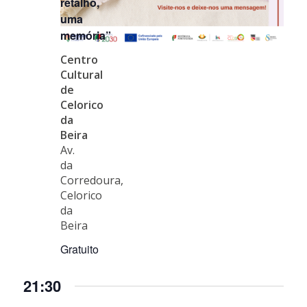
retalho,
uma
memória”
Centro
Cultural
de
Celorico
da
Beira
Av.
da
Corredoura,
Celorico
da
Beira
Gratuito
21:30