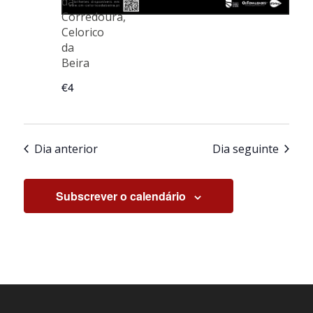
da
Corredoura,
Celorico
da
Beira
€4
Dia anterior
Dia seguinte
Subscrever o calendário