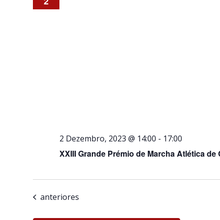
2
2 Dezembro, 2023 @ 14:00
-
17:00
XXIII Grande Prémio de Marcha Atlética de 
Eventos
anteriores