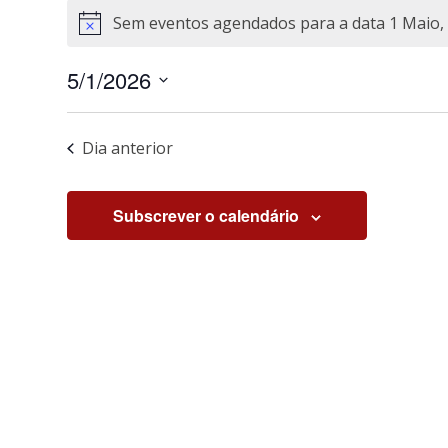
Sem eventos agendados para a data 1 Maio, 
Aviso
5/1/2026
Selecione
a
Dia anterior
data.
Subscrever o calendário