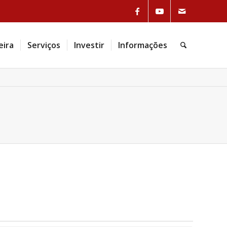
Link to Facebook
Link to Youtube
Link to Mail
eira
Serviços
Investir
Informações
Pesquisa