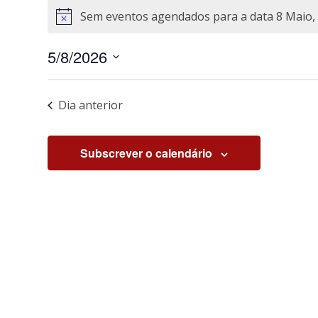
Sem eventos agendados para a data 8 Maio, 
Aviso
5/8/2026
Selecione
a
Dia anterior
data.
Subscrever o calendário